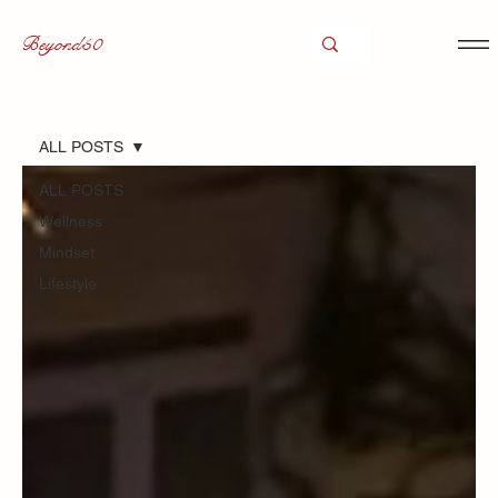
Beyond50
ALL POSTS
ALL POSTS
Wellness
Mindset
Lifestyle