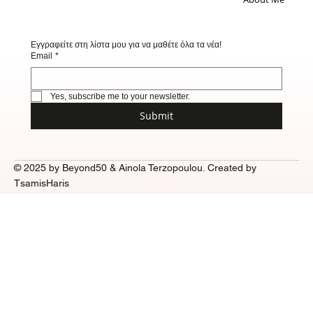
Lifestyle
About Me
Εγγραφείτε στη λίστα μου για να μαθέτε όλα τα νέα!
Email
*
Yes, subscribe me to your newsletter.
Submit
© 2025 by Beyond50 & Ainola Terzopoulou. Created by
TsamisHaris
Αποποίηση ευθύνης:
Το ιστολόγιο προορίζεται μόνο για
ενημερωτικούς και εκπαιδευτικούς σκοπούς και δεν πρέπει να
εκληφθεί ως ιατρική συμβουλή, διάγνωση ή υποκατάστατο
επαγγελματικής θεραπείας. Πάντα να συμβουλεύεστε έναν
εξειδικευμένο επαγγελματία υγείας πριν λάβετε οποιαδήποτε