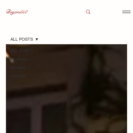
Beyond50
ALL POSTS
ALL POSTS
Wellness
Mindset
Lifestyle