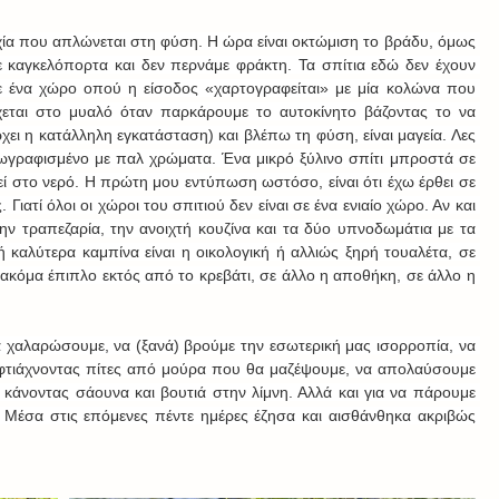
χία που απλώνεται στη φύση. Η ώρα είναι οκτώμιση το βράδυ, όμως 
ε καγκελόπορτα και δεν περνάμε φράκτη. Τα σπίτια εδώ δεν έχουν 
ε ένα χώρο οπού η είσοδος «χαρτογραφείται» με μία κολώνα που 
εται στο μυαλό όταν παρκάρουμε το αυτοκίνητο βάζοντας το να 
ει η κατάλληλη εγκατάσταση) και βλέπω τη φύση, είναι μαγεία. Λες 
ζωγραφισμένο με παλ χρώματα. Ένα μικρό ξύλινο σπίτι μπροστά σε 
ί στο νερό. Η πρώτη μου εντύπωση ωστόσο, είναι ότι έχω έρθει σε 
ατί όλοι οι χώροι του σπιτιού δεν είναι σε ένα ενιαίο χώρο. Αν και 
την τραπεζαρία, την ανοιχτή κουζίνα και τα δύο υπνοδωμάτια με τα 
καλύτερα καμπίνα είναι η οικολογική ή αλλιώς ξηρή τουαλέτα, σε 
ακόμα έπιπλο εκτός από το κρεβάτι, σε άλλο η αποθήκη, σε άλλο η 
χαλαρώσουμε, να (ξανά) βρούμε την εσωτερική μας ισορροπία, να 
φτιάχνοντας πίτες από μούρα που θα μαζέψουμε, να απολαύσουμε 
 κάνοντας σάουνα και βουτιά στην λίμνη. Αλλά και για να πάρουμε 
. Μέσα στις επόμενες πέντε ημέρες έζησα και αισθάνθηκα ακριβώς 