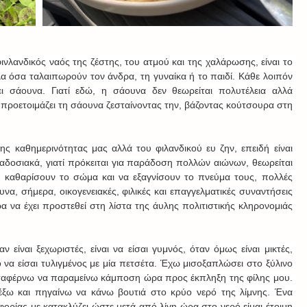
ινλανδικός ναός της ζέστης, του ατμού και της χαλάρωσης, είναι το 
α όσα ταλαιπωρούν τον άνδρα, τη γυναίκα ή το παιδί. Κάθε λοιπόν 
τει σάουνα. Γιατί εδώ, η σάουνα δεν θεωρείται πολυτέλεια αλλά 
 προετοιμάζει τη σάουνα ζεσταίνοντας την, βάζοντας κούτσουρα στη 
 καθημερινότητας μας αλλά του φιλανδικού ευ ζην, επειδή είναι 
οσιακά, γιατί πρόκειται για παράδοση πολλών αιώνων, θεωρείται 
 καθαρίσουν το σώμα και να εξαγνίσουν το πνεύμα τους, πολλές 
να, σήμερα, οικογενειακές, φιλικές και επαγγελματικές συναντήσεις 
 να έχει προστεθεί στη λίστα της άυλης πολιτιστικής κληρονομιάς 
ίναι ξεχωριστές, είναι να είσαι γυμνός, όταν όμως είναι μικτές, 
ο να είσαι τυλιγμένος με μία πετσέτα. Έχω μισοξαπλώσει στο ξύλινο 
αταφέρνω να παραμείνω κάμποση ώρα προς έκπληξη της φίλης μου. 
έξω και πηγαίνω να κάνω βουτιά στο κρύο νερό της λίμνης. Ένα 
ίας με κατακλύζει ώστε μετά από λίγη ώρα στο νερό είμαι έτοιμη 