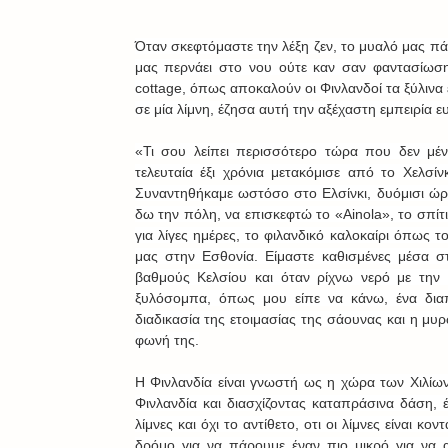
Όταν σκεφτόμαστε την λέξη ζεν, το μυαλό μας πάε
μας περνάει στο νου ούτε καν σαν φαντασίωση
cottage, όπως αποκαλούν οι Φινλανδοί τα ξύλινα
σε μία λίμνη, έζησα αυτή την αξέχαστη εμπειρία ε
«Τι σου λείπει περισσότερο τώρα που δεν μέν
τελευταία έξι χρόνια μετακόμισε από το Χελσίν
Συναντηθήκαμε ωστόσο στο Ελσίνκι, δυόμισι ώρ
δω την πόλη, να επισκεφτώ το «Ainola», το σπίτι
για λίγες ημέρες, το φιλανδικό καλοκαίρι όπως το
μας στην Εσθονία. Είμαστε καθισμένες μέσα στ
βαθμούς Κελσίου και όταν ρίχνω νερό με την
ξυλόσομπα, όπως μου είπε να κάνω, ένα δια
διαδικασία της ετοιμασίας της σάουνας και η μυρ
φωνή της.
Η Φινλανδία είναι γνωστή ως η χώρα των Χιλίων
Φινλανδία και διασχίζοντας καταπράσινα δάση, έχ
λίμνες και όχι το αντίθετο, οτι οι λίμνες είναι
δρόμο για να πάρουμε έναν πιο μικρό για να 