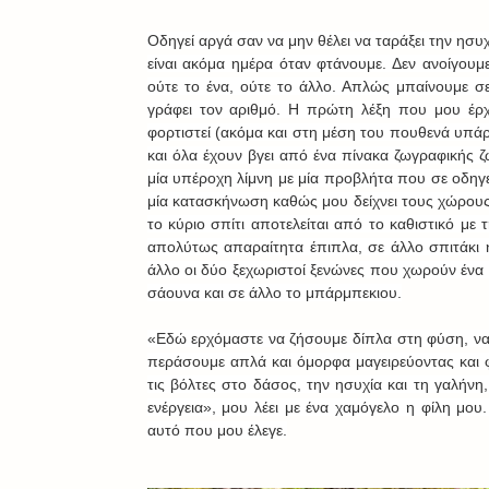
Οδηγεί αργά σαν να μην θέλει να ταράξει την ησυ
είναι ακόμα ημέρα όταν φτάνουμε. Δεν ανοίγουμ
ούτε το ένα, ούτε το άλλο. Απλώς μπαίνουμε σ
γράφει τον αριθμό. Η πρώτη λέξη που μου έρχ
φορτιστεί (ακόμα και στη μέση του πουθενά υπάρχ
και όλα έχουν βγει από ένα πίνακα ζωγραφικής 
μία υπέροχη λίμνη με μία προβλήτα που σε οδηγε
μία κατασκήνωση καθώς μου δείχνει τους χώρους. Γι
το κύριο σπίτι αποτελείται από το καθιστικό με 
απολύτως απαραίτητα έπιπλα, σε άλλο σπιτάκι ή 
άλλο οι δύο ξεχωριστοί ξενώνες που χωρούν ένα 
σάουνα και σε άλλο το μπάρμπεκιου.
«Εδώ ερχόμαστε να ζήσουμε δίπλα στη φύση, να 
περάσουμε απλά και όμορφα μαγειρεύοντας και 
τις βόλτες στο δάσος, την ησυχία και τη γαλήνη,
ενέργεια», μου λέει με ένα χαμόγελο η φίλη μου
αυτό που μου έλεγε.