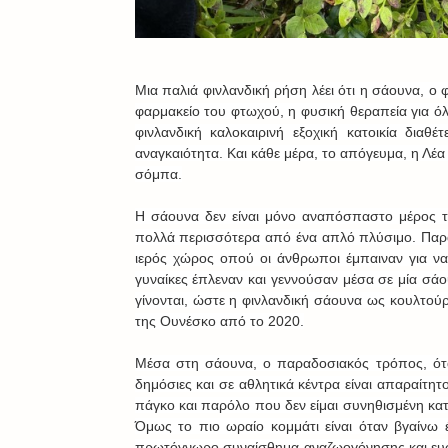
Μια παλιά φινλανδική ρήση λέει ότι η σάουνα, ο φ
φαρμακείο του φτωχού, η φυσική θεραπεία για όλ
φινλανδική καλοκαιρινή εξοχική κατοικία διαθέ
αναγκαιότητα. Και κάθε μέρα, το απόγευμα, η Λέα
σόμπα.
Η σάουνα δεν είναι μόνο αναπόσπαστο μέρος της
πολλά περισσότερα από ένα απλό πλύσιμο. Παραδ
ιερός χώρος οπού οι άνθρωποι έμπαιναν για να
γυναίκες έπλεναν και γεννούσαν μέσα σε μία σάου
γίνονται, ώστε η φινλανδική σάουνα ως κουλτούρα
της Ουνέσκο από το 2020.
Μέσα στη σάουνα, ο παραδοσιακός τρόπος, όταν ε
δημόσιες και σε αθλητικά κέντρα είναι απαραίτητ
πάγκο και παρόλο που δεν είμαι συνηθισμένη κ
Όμως το πιο ωραίο κομμάτι είναι όταν βγαίνω 
πρωτόγνωρο συναίσθημα αναζωογόνησης και ευφορ