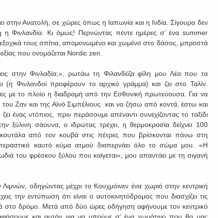
ι στην Ανατολή, σε χώρες όπως η Ιαπωνία και η Ινδία. Σίγουρα δεν 
 η Φινλανδία. Κι όμως! Περνώντας πέντε ημέρες σ’ ένα summer 
 εξοχικά τους σπίτια, απομονωμένο και χωμένο στο δάσος, μπροστά 
υεξίας που ονομάζεται Nordic zen.
εις στην Φινλαδία;», ρωτάω τη Φιλανδέζα φίλη μου Λέα που τα 
κι (η Φινλανδοί προφέρουν το αρχικό γράμμα) και ζει στο Ταλίν. 
ες με το πλοίο η διαδρομή από την Εσθονική πρωτεύουσα. Για να 
 του Ζαν και της Αϊνό Σιμπέλιους  και να ζήσω από κοντά, έστω και 
 ζει ένας ντόπιος, πριν περάσουμε απέναντι συνεχίζοντας το ταξίδι 
ην ξύλινη σάουνα, ο ιδρώτας τρέχει, η θερμοκρασία δείχνει 100 
 κουτάλα από τον κουβά στις πέτρες που βρίσκονται πάνω στη 
περαστικό καυτό κύμα ατμού διαπερνάει όλο το σώμα μου. «Η 
ωδιά του φρέσκου ξύλου που καίγεται», μου απαντάει με τη σιγανή 
 Λιμνών, οδηγώντας μέχρι το Κουχμόινεν ένα χωριό στην κεντρική 
εις την εντύπωση ότι είναι ο αυτοκινητόδρομος που διασχίζει τις 
 κοντά στο δρόμο. Μετά από δύο ώρες οδήγηση αφήνουμε τον κεντρικό 
αφήσουμε και αυτόν για να μπούμε σ’ ένα χωμάτινο που θα μας 