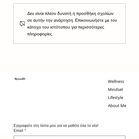
Δεν είναι πλέον δυνατή η προσθήκη σχολίων
σε αυτήν την ανάρτηση. Επικοινωνήστε με τον
κάτοχο του ιστότοπου για περισσότερες
πληροφορίες.
Όσοι γεννήθηκαν μεταξύ 1960 και 1980
είναι η τελευταία γενιά που μεγάλωσε με
αυτή την πολύτιμη αξία που έχει πλέον
χαθεί
Beyond50
Wellness
Mindset
Lifestyle
About Me
Εγγραφείτε στη λίστα μου για να μαθέτε όλα τα νέα!
Email
*