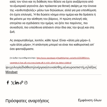
εσείς τον τόνο και τη διάθεση που θέλετε να έχετε ανεξάρτητα από 
τα εξωτερικά γεγονότα. Δεν πρόκειται για θετική σκέψη με την έννοια 
της «αυθυποβολής» μέσω των δηλώσεων, αλλά για μια υπενθύμιση 
ότι έχετε επιλογές. Ή θα δώσετε νόημα στην ημέρα και θα δράσετε ή 
θα μείνετε με την αίσθηση του βάρους. Η πρώτη επιλογή σάς 
επιτρέπει να σχεδιάσετε την ημέρα, να ζείτε πιο παρόντες, πιο 
συνειδητά, πιο υπεύθυνα απέναντι στην ίδια σας την ψυχή και στη 
ζωή.
Ας αναρωτηθούμε, λοιπόν, κάθε πρωί: Είναι «άλλη μία μέρα» ή 
«μία άλλη μέρα»; Η απάντηση μπορεί να είναι πιο καθοριστική απ’ 
όσο φανταζόμαστε.
(
το άρθρο πρωτοδημοσιεύτηκε: 
https://www.newsbeast.gr/health/kalyteri-zoi/arthro/12313891/min-
xanapeite-ti-frasi-alli-mia-mera-kante-afti-ti-mikri-allagi-kai-deite-ti-diafora
)
ψυχολογία
διάθεση
ενέργεια
συναίσθημα
νευροεπιστήμη
λέξεις
Mindset
Εμφάνιση όλων
Πρόσφατες αναρτήσεις