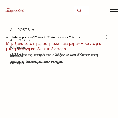
Beyond50
ALL POSTS
ainolaterzopoulou
12 Μαΐ 2025
διαβάστηκε 2 λεπτά
ALL POSTS
Μην ξαναπείτε τη φράση «άλλη μία μέρα» – Κάντε μια
Wellness
μικρή αλλαγή και δείτε τη διαφορά
Αλλάξτε τη σειρά των λέξεων και δώστε στη 
Mindset
φράση διαφορετικό νόημα
Lifestyle