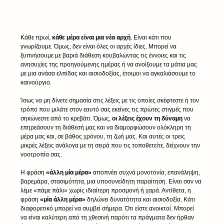
Κάθε πρωί, 
κάθε μέρα είναι μια νέα αρχή
. Είναι κάτι που 
γνωρίζουμε. Όμως, δεν είναι όλες οι αρχές ίδιες. Μπορεί να 
ξυπνήσουμε με βαριά διάθεση κουβαλώντας τις έννοιες και τις 
ανησυχίες της προηγούμενης ημέρας ή να ανοίξουμε τα μάτια μας 
με μια ανάσα ελπίδας και αισιοδοξίας, έτοιμοι να αγκαλιάσουμε το 
καινούργιο.
Ίσως να μη δίνετε σημασία στις λέξεις με τις οποίες σκέφτεστε ή τον 
τρόπο που μιλάτε στον εαυτό σας εκείνες τις πρώτες στιγμές που 
σηκώνεστε από το κρεβάτι. Όμως, 
οι λέξεις έχουν τη δύναμη 
να 
επηρεάσουν τη διάθεσή μας και να διαμορφώσουν ολόκληρη τη 
μέρα μας και, σε βάθος χρόνου, τη ζωή μας. Και αυτές οι τρεις 
μικρές λέξεις ανάλογα με τη σειρά που τις τοποθετείτε, δείχνουν την 
νοοτροπία σας.
Η φράση 
«άλλη μία μέρα»
 αποπνέει συχνά μονοτονία, επανάληψη, 
βαρεμάρα, στασιμότητα, μια υποσυνείδητη παραίτηση. Είναι σαν να 
λέμε «πάμε πάλι» χωρίς ιδιαίτερη προσμονή ή χαρά. Αντίθετα, η 
φράση 
«μία άλλη μέρα»
 δηλώνει δυνατότητα και αισιοδοξία. Κάτι 
διαφορετικό μπορεί να συμβεί σήμερα. Ότι είστε ανοικτοί. Μπορεί 
να είναι καλύτερη από τη χθεσινή παρότι τα πράγματα δεν ήρθαν 