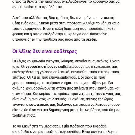
όπως τα θέλατε την προηγούμενη. Αναδεικνύει το κουράγιο σας να 
αντιμετωπίσετε τα προβλήματα.
Αυτό που αλλάζει στις δύο φράσεις δεν είναι μόνο η συντακτική 
θέση ενός αριθμητικού μέσα στην πρόταση. Αλλάζει το νόημα και ο 
τρόπος ερμηνείας. Είναι η άλλη διάσταση που προσδίδει η κάθε 
φράση και η οποία επιδρά στην ψυχολογία σας. Φανερώνει, 
υποσυνείδητα την πρόθεση σας πίσω από τη σκέψη.
Οι λέξεις δεν είναι ουδέτερες
Οι λέξεις κουβαλούν ενέργεια, δόνηση, συναίσθημα, εικόνες. Έχουν 
ισχύ. Οι 
νευροεπιστήμονες 
επιβεβαιώνουν πως ο εγκέφαλός μας 
επεξεργάζεται τη γλώσσα σε λεκτικό, συναισθηματικό και σωματικό 
επίπεδο. Οι λέξεις που επαναλαμβάνουμε, οι φράσεις που 
χρησιμοποιούμε, μεταφέρουν νοήματα και σχηματίζουν μοτίβα 
σκέψης. Διαμορφώνουν τη στάση μας απέναντι στον εαυτό μας και 
στον κόσμο. Και κυρίως, τις πρώτες πρωινές ώρες, όταν ο νους μας 
είναι ακόμη ανοικτός και δεκτικός. Οι σκέψεις εκείνης της ώρας 
γίνονται ο 
εσωτερικός μας διάλογος
 και μπορεί να λειτουργήσουν 
είτε ως θεμέλιο για μια δημιουργική μέρα είτε ως βάρος που θα μας 
τραβήξει πίσω.
Το να ξεκινήσετε τη μέρα σας με μία πρόταση που εκφράζει 
αισιοδοξία είναι μια πράξη αυτοφροντίδας. Είναι σαν να επιλέγετε 