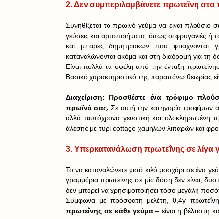
2. Δεν συμπεριλαμβάνετε πρωτεΐνη στο
Συνηθίζεται το πρωινό γεύμα να είναι πλούσιο σ
γεύσεις και αρτοποιήματα, όπως οι φρυγανιές ή τ
και μπάρες δημητριακών που φτιάχνονται γ
καταναλώνονται ακόμα και στη διαδρομή για τη δο
Είναι πολλά τα οφέλη από την ένταξη πρωτεΐνης
Βασικό χαρακτηριστικό της παραπάνω θεωρίας είν
Διαχείριση: Προσθέστε ένα τρόφιμο πλούσ
πρωϊνό σας.
 Σε αυτή την κατηγορία τροφίμων αν
αλλά ταυτόχρονα γευστική και ολοκληρωμένη πρ
άλεσης με τυρί cottage χαμηλών λιπαρών και φρο
3. Υπερκατανάλωση πρωτεΐνης σε λίγα 
Το να καταναλώνετε μισό κιλό μοσχάρι σε ένα γεύ
γραμμάρια πρωτεΐνης σε μία δόση δεν είναι, δυστ
δεν μπορεί να χρησιμοποιήσει τόσο μεγάλη ποσό
Σύμφωνα με πρόσφατη μελέτη, 0,4γ πρωτεΐν
πρωτεΐνης σε κάθε γεύμα
 – είναι η βέλτιστη