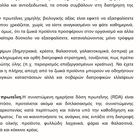
έταλλα και αντιοξειδωτικά, τα οποία συμβάλουν στη διατήρηση της 
ρωτεΐνες χαμηλής βιολογικής αξίας είναι εφικτό να εξασφαλίσετε 
ου χρειάζεται, χωρίς να είστε αναγκασμένοι να φάτε καθημερινά, 
 όμως, ότι τα ζωικά προϊόντα προσφέρουν στον οργανισμό και άλλα 
διαίτερα δύσκολο να εξασφαλίσετε, καταναλώνοντας μόνο τρόφιμα 
μων (δημητριακά, κρέατα, θαλασσινά, γαλακτοκομικά, όσπρια) με 
λοκληρωμένη και ορθή διατροφικά στρατηγική, τονίζοντας πως πρέπει 
ώτης ύλης (π.χ. περιορισμός επεξεργασμένων κρεάτων). Να έχετε 
αι η πλήρης αποχή από τα ζωικά προϊόντα μπορούν να οδηγήσουν 
ικών καταστάσεων αλλά και σοβαρών διατροφικών ελλείψεων 
 πρωτεΐνη.
Η συνιστώμενη ημερήσια δόση πρωτεΐνης (RDA) είναι 
τόσο, προτείνεται ακόμα και διπλασιασμός της συνιστώμενης 
ρκοπενίας κατά περίπτωση και πάντα υπό την καθοδήγηση και 
ατος. Για να ικανοποιήσετε τις ανάγκες σας εντάξτε στη διατροφή 
 ολικής προϊόντα, φυλλώδη λαχανικά, ψάρια και θαλασσινά, 
 και κόκκινο κρέας.