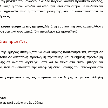
τη μέγιστη που αναφέρθηκε δεν παρέχει κανένα πρόσθετο όφελος, 
λυκόζη ή τριγλυκερίδια και αποθηκεύεται στο σώμα με κίνδυνο να 
 σημειωθεί πως η πρωτεΐνη μόνη της δεν θα αντικαταστήσει το 
θρακες.
κύρια γεύματα της ημέρας.
Μετά τη γυμναστική σας καταναλώστε 
οθρεπτικά συστατικά (όχι αποκλειστικά πρωτεϊνικά)
ά σε πρωτεΐνες
 της ημέρας συνηθίζεται να είναι κυρίως υδατανθρακικά, φτωχά σε 
ήσουν σε ανεπαρκή πρόσληψη πρωτεΐνης και αυξημένη πρόσληψη 
ς σε όλα τα κύρια γεύματα και τα ενδιάμεσα σνακ, μπορεί να 
, που συνεπάγεται την αποφυγή διακύμανσης του σακχάρου στο 
απογευματινό σας τις παρακάτω επιλογές στην κατάλληλη 
πορο 
ge με κριθαρένια παξιμαδάκια