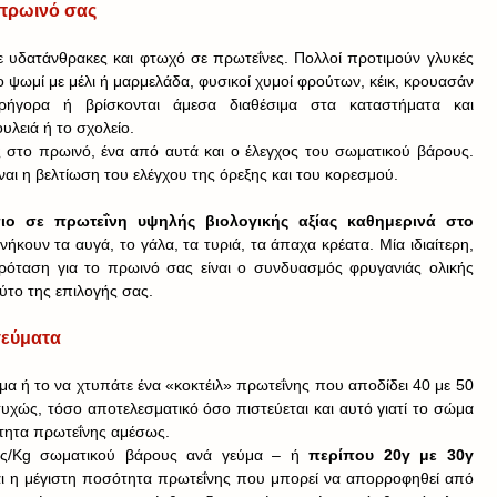
 πρωινό σας
ε υδατάνθρακες και φτωχό σε πρωτεΐνες. Πολλοί προτιμούν γλυκές 
ο ψωμί με μέλι ή μαρμελάδα, φυσικοί χυμοί φρούτων, κέικ, κρουασάν 
ρήγορα ή βρίσκονται άμεσα διαθέσιμα στα καταστήματα και 
υλειά ή το σχολείο.
 στο πρωινό, ένα από αυτά και ο έλεγχος του σωματικού βάρους. 
αι η βελτίωση του ελέγχου της όρεξης και του κορεσμού.
ιο σε πρωτεΐνη υψηλής βιολογικής αξίας καθημερινά στο 
ήκουν τα αυγά, το γάλα, τα τυριά, τα άπαχα κρέατα. Μία ιδιαίτερη, 
όταση για το πρωινό σας είναι ο συνδυασμός φρυγανιάς ολικής 
ύτο της επιλογής σας.
γεύματα
μα ή το να χτυπάτε ένα «κοκτέιλ» πρωτεΐνης που αποδίδει 40 με 50 
υχώς, τόσο αποτελεσματικό όσο πιστεύεται και αυτό γιατί το σώμα 
τητα πρωτεΐνης αμέσως.
ης/Kg σωματικού βάρους ανά γεύμα – ή 
περίπου 20γ με 30γ 
 και η μέγιστη ποσότητα πρωτεΐνης που μπορεί να απορροφηθεί από 