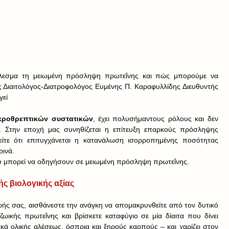
έλεσμα τη μειωμένη πρόσληψη πρωτεΐνης και πώς μπορούμε να 
ς Διαιτολόγος-Διατροφολόγος Ευμένης Π. Καραφυλλίδης Διευθυντής 
γεί
ακροθρεπτικών συστατικών
, έχει πολυσήμαντους ρόλους και δεν 
. Στην εποχή μας συνηθίζεται η επίτευξη επαρκούς πρόσληψης 
ίτε ότι επιτυγχάνεται η κατανάλωση ισορροπημένης ποσότητας 
ρινά.
ου μπορεί να οδηγήσουν σε μειωμένη πρόσληψη πρωτεΐνης.
ς βιολογικής αξίας
ωής σας, αισθάνεστε την ανάγκη να απομακρυνθείτε από τον δυτικό 
κής πρωτεΐνης και βρίσκετε καταφύγιο σε μία δίαιτα που δίνει 
ά ολικής αλέσεως, όσπρια και ξηρούς καρπούς – και χαρίζει στον 