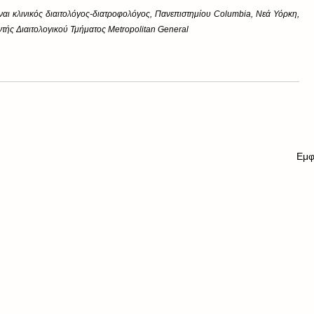
 κλινικός διαιτολόγος-διατροφολόγος, Πανεπιστημίου Columbia, Νεά Υόρκη, 
τής Διαιτολογικού Τμήματος Metropolitan General
Εμφ