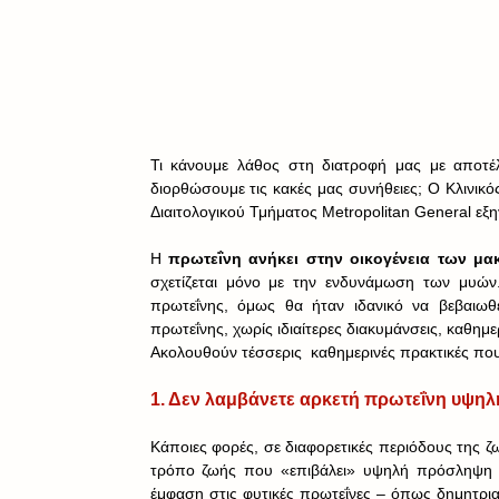
Τι κάνουμε λάθος στη διατροφή μας με αποτ
διορθώσουμε τις κακές μας συνήθειες; Ο Κλινικό
Διαιτολογικού Τμήματος Μetropolitan General εξη
Η 
πρωτεΐνη ανήκει στην οικογένεια των μ
σχετίζεται μόνο με την ενδυνάμωση των μυών
πρωτεΐνης, όμως θα ήταν ιδανικό να βεβαιωθε
πρωτεΐνης, χωρίς ιδιαίτερες διακυμάνσεις, καθημε
Ακολουθούν τέσσερις  καθημερινές πρακτικές π
1. Δεν λαμβάνετε αρκετή πρωτεΐνη υψηλή
Κάποιες φορές, σε διαφορετικές περιόδους της ζ
τρόπο ζωής που «επιβάλει» υψηλή πρόσληψη ζωι
έμφαση στις φυτικές πρωτεΐνες – όπως δημητριακ