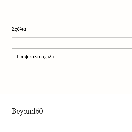
Σχόλια
Γράψτε ένα σχόλιο...
Το φαρμακείο των διακοπών:
Αύγουστ
5 βασικές επιλογές για τις
στον εα
συχνότερες μικροενοχλήσεις
Beyond50