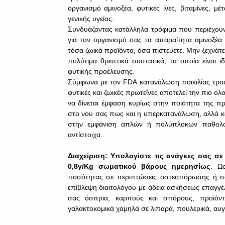
οργανισμό αμινοξέα, φυτικές ίνες, βιταμίνες, μ
γενικής υγείας.
Συνδυάζοντας κατάλληλα τρόφιμα που περιέχουν π
για τον οργανισμό σας τα απαραίτητα αμινοξέα π
τόσα ζωικά προϊόντα, όσα πιστεύετε. Μην ξεχνάτε
πολύτιμα θρεπτικά συστατικά, τα οποία είναι ι
φυτικής προέλευσης.
Σύμφωνα με τον FDA κατανάλωση ποικιλίας τροφί
φυτικές και ζωικές πρωτεΐνες αποτελεί την πιο ο
να δίνεται έμφαση κυρίως στην ποιότητα της πρ
στο νου σας πως και η υπερκατανάλωση, αλλά κ
στην εμφάνιση απλών ή πολύπλοκων παθολογ
αντίστοιχα.
Διαχείριση: Υπολογίστε τις ανάγκες σας σε
0,8γ/Kg σωματικού βάρους ημερησίως
. Ωσ
ποσότητας σε περιπτώσεις οστεοπόρωσης ή σα
επίβλεψη διαιτολόγου με άδεια ασκήσεως επαγγέλμ
σας όσπρια, καρπούς και σπόρους, προϊόντα
γαλακτοκομικά χαμηλά σε λιπαρά, πουλερικά, αυγά