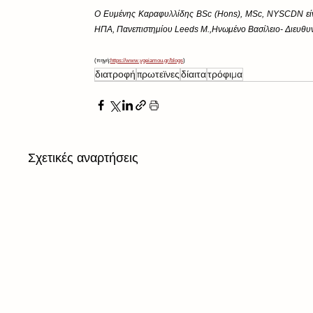
Ο Ευμένης Καραφυλλίδης BSc (Hons), MSc, NYSCDN είναι
ΗΠΑ, Πανεπιστημίου Leeds M.,Ηνωμένο Βασίλειο- Διευθυν
(πηγή:
https://www.ygeiamou.gr/blogs
)
διατροφή
πρωτεϊνες
δίαιτα
τρόφιμα
Σχετικές αναρτήσεις