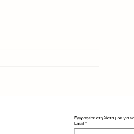
ος: 21 υπενθυμίσεις
Θέλετε να είσαστε πάντ
υτό μας
φόρμα; Αυτή είναι η Νο
συμβουλή
Εγγραφείτε στη λίστα μου για να
Email
*