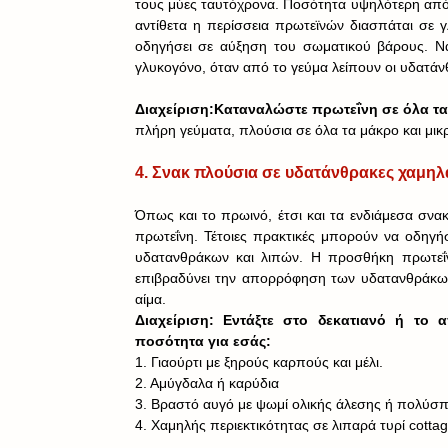
τους μύες ταυτόχρονα. Ποσότητα υψηλότερη από 
αντίθετα η περίσσεια πρωτεϊνών διασπάται σε γ
οδηγήσει σε αύξηση του σωματικού βάρους. Να
γλυκογόνο, όταν από το γεύμα λείπουν οι υδατάν
Διαχείριση:Καταναλώστε πρωτεΐνη σε όλα τα 
πλήρη γεύματα, πλούσια σε όλα τα μάκρο και μικρ
4. Σνακ πλούσια σε υδατάνθρακες χαμηλ
Όπως και το πρωινό, έτσι και τα ενδιάμεσα σνακ
πρωτεΐνη. Τέτοιες πρακτικές μπορούν να οδηγ
υδατανθράκων και λιπών. Η προσθήκη πρωτεΐνη
επιβραδύνει την απορρόφηση των υδατανθράκων
αίμα.
Διαχείριση: Εντάξτε στο δεκατιανό ή το 
ποσότητα για εσάς: 
1. Γιαούρτι με ξηρούς καρπούς και μέλι. 
2. Αμύγδαλα ή καρύδια 
3. Βραστό αυγό με ψωμί ολικής άλεσης ή πολύσ
4. Χαμηλής περιεκτικότητας σε λιπαρά τυρί cotta