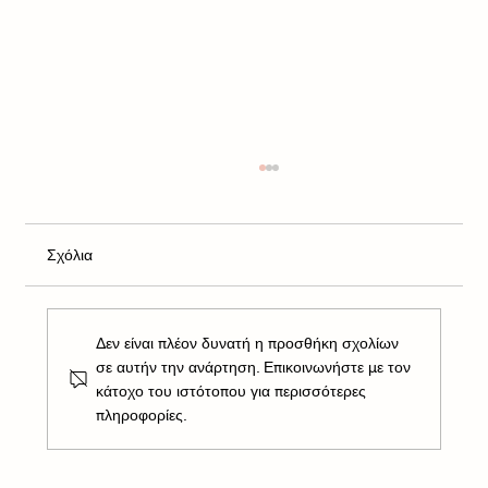
Σχόλια
Δεν είναι πλέον δυνατή η προσθήκη σχολίων
σε αυτήν την ανάρτηση. Επικοινωνήστε με τον
κάτοχο του ιστότοπου για περισσότερες
πληροφορίες.
Θέλετε να είσαστε πάντα σε φόρμα; Αυτή
είναι η Νο1 συμβουλή