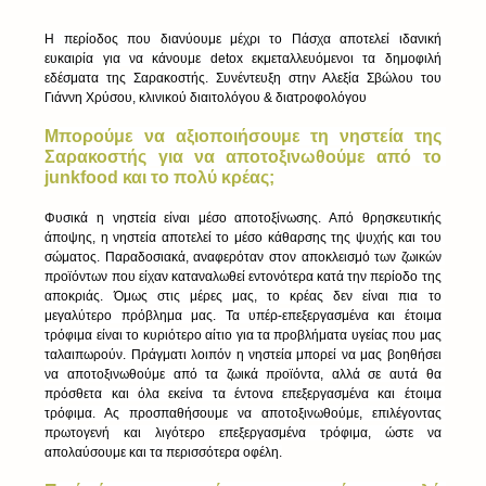
Η περίοδος που διανύουμε μέχρι το Πάσχα αποτελεί ιδανική 
ευκαιρία για να κάνουμε detox εκμεταλλευόμενοι τα δημοφιλή 
εδέσματα της Σαρακοστής. Συνέντευξη στην Αλεξία Σβώλου του 
Γιάννη Χρύσου, κλινικού διαιτολόγου & διατροφολόγου
Μπορούμε να αξιοποιήσουμε τη νηστεία της 
Σαρακοστής για να αποτοξινωθούμε από το 
junkfood και το πολύ κρέας;
Φυσικά η νηστεία είναι μέσο αποτοξίνωσης. Από θρησκευτικής 
άποψης, η νηστεία αποτελεί το μέσο κάθαρσης της ψυχής και του 
σώματος. Παραδοσιακά, αναφερόταν στον αποκλεισμό των ζωικών 
προϊόντων που είχαν καταναλωθεί εντονότερα κατά την περίοδο της 
αποκριάς. Όμως στις μέρες μας, το κρέας δεν είναι πια το 
μεγαλύτερο πρόβλημα μας. Τα υπέρ-επεξεργασμένα και έτοιμα 
τρόφιμα είναι το κυριότερο αίτιο για τα προβλήματα υγείας που μας 
ταλαιπωρούν. Πράγματι λοιπόν η νηστεία μπορεί να μας βοηθήσει 
να αποτοξινωθούμε από τα ζωικά προϊόντα, αλλά σε αυτά θα 
πρόσθετα και όλα εκείνα τα έντονα επεξεργασμένα και έτοιμα 
τρόφιμα. Ας προσπαθήσουμε να αποτοξινωθούμε, επιλέγοντας 
πρωτογενή και λιγότερο επεξεργασμένα τρόφιμα, ώστε να 
απολαύσουμε και τα περισσότερα οφέλη.