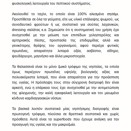
φυσιολογική λειτουργία του πεπτικού συστήματος.
Ακολουθεί το ταχίνι, το οποίο είναι 100% αλεσμένο σησάμι. 
Προστίθεται σε όλα τα γεύματα, είτε ως υλικό επάλειψης ψωμιού, ως 
συνοδευτικό φρούτων ή ως συστατικό για σούπες λαχανικών, 
dressing σαλάτας κ.α. Σημειώστε ότι η συστηματική του χρήση έχει 
συσχετισθεί με την μείωση των επιπέδων χοληστερόλης και 
αρτηριακής πίεσης, προστασία της επιδερμίδας αλλά και 
γενικότερης θρέψης του οργανισμού, αφού περιέχει φυτικές 
πρωτεΐνες, απαραίτητα λιπαρά οξέα, ασβέστιο, σίδηρο, 
ψευδάργυρο, μαγνήσιο και άλλα μικροστοιχεία.
Τα θαλασσινά είναι το μόνο ζωικό τρόφιμο της νηστείας, τα οποία 
όμως περιέχουν πρωτεΐνες υψηλής βιολογικής αξίας και 
πολυακόρεστα λιπαρά, που είναι απαραίτητα για την προάσπιση 
της υγείας. Η πρόσληψη τους στην σύγχρονη διατροφή δεν είναι 
αρκετή, ενώ η επάρκεια τους έχει συσχετισθεί με την αντιμετώπιση 
της φλεγμονής, την καλή εγκεφαλική λειτουργία και τον μειωμένο 
κίνδυνο καρδιαγγειακών νόσων.
Τα βασικά λοιπόν συστατικά μίας νηστήσιμης διατροφής είναι 
πρωτογενή τρόφιμα, πλούσια σε θρεπτικά συστατικά και χωρίς 
πρόσθετα. Αυτά είναι τα superfoods που έχουμε ανάγκη για την 
προαγωγή της υγείας και την μακροζωία.