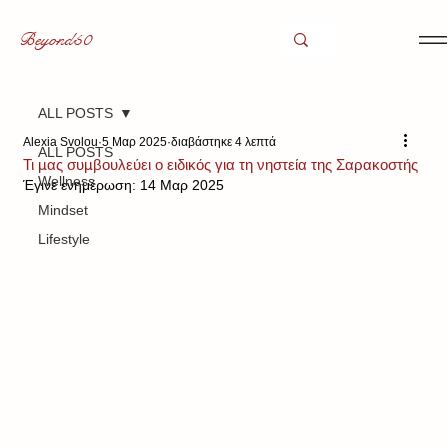
Beyond50
ALL POSTS
Alexia Svolou
5 Μαρ 2025
διαβάστηκε 4 λεπτά
ALL POSTS
Τι μας συμβουλεύει ο ειδικός για τη νηστεία της Σαρακοστής
Wellness
Έγινε ενημέρωση:
14 Μαρ 2025
Mindset
Lifestyle