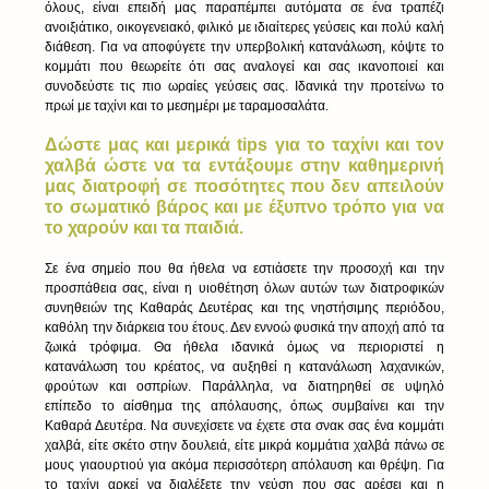
όλους, είναι επειδή μας παραπέμπει αυτόματα σε ένα τραπέζι 
ανοιξιάτικο, οικογενειακό, φιλικό με ιδιαίτερες γεύσεις και πολύ καλή 
διάθεση. Για να αποφύγετε την υπερβολική κατανάλωση, κόψτε το 
κομμάτι που θεωρείτε ότι σας αναλογεί και σας ικανοποιεί και 
συνοδεύστε τις πιο ωραίες γεύσεις σας. Ιδανικά την προτείνω το 
πρωί με ταχίνι και το μεσημέρι με ταραμοσαλάτα.
Δώστε μας και μερικά tips για το ταχίνι και τον 
χαλβά ώστε να τα εντάξουμε στην καθημερινή 
μας διατροφή σε ποσότητες που δεν απειλούν 
το σωματικό βάρος και με έξυπνο τρόπο για να 
το χαρούν και τα παιδιά.
Σε ένα σημείο που θα ήθελα να εστιάσετε την προσοχή και την 
προσπάθεια σας, είναι η υιοθέτηση όλων αυτών των διατροφικών 
συνηθειών της Καθαράς Δευτέρας και της νηστήσιμης περιόδου, 
καθόλη την διάρκεια του έτους. Δεν εννοώ φυσικά την αποχή από τα 
ζωικά τρόφιμα. Θα ήθελα ιδανικά όμως να περιοριστεί η 
κατανάλωση του κρέατος, να αυξηθεί η κατανάλωση λαχανικών, 
φρούτων και οσπρίων. Παράλληλα, να διατηρηθεί σε υψηλό 
επίπεδο το αίσθημα της απόλαυσης, όπως συμβαίνει και την 
Καθαρά Δευτέρα. Να συνεχίσετε να έχετε στα σνακ σας ένα κομμάτι 
χαλβά, είτε σκέτο στην δουλειά, είτε μικρά κομμάτια χαλβά πάνω σε 
μους γιαουρτιού για ακόμα περισσότερη απόλαυση και θρέψη. Για 
το ταχίνι αρκεί να διαλέξετε την γεύση που σας αρέσει και η 