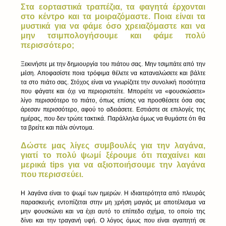
Στα εορταστικά τραπέζια, τα φαγητά έρχονται 
στο κέντρο και τα μοιραζόμαστε. Ποια είναι τα 
μυστικά για να φάμε όσο χρειαζόμαστε και να 
μην τσιμπολογήσουμε και φάμε πολύ 
περισσότερο;
Ξεκινήστε με την δημιουργία του πιάτου σας. Μην τσιμπάτε από την 
μέση. Αποφασίστε ποια τρόφιμα θέλετε να καταναλώσετε και βάλτε 
τα στο πιάτο σας. Στόχος είναι να γνωρίζετε την συνολική ποσότητα 
που φάγατε και όχι να περιοριστείτε. Μπορείτε να «φουσκώσετε» 
λίγο περισσότερο το πιάτο, όπως επίσης να προσθέσετε όσα σας 
άρεσαν περισσότερο, αφού το αδειάσετε. Εστιάστε σε επιλογές της 
ημέρας, που δεν τρώτε τακτικά. Παράλληλα όμως να θυμάστε ότι θα 
τα βρείτε και πάλι σύντομα.
Δώστε μας λίγες συμβουλές για την λαγάνα, 
γιατί το πολύ ψωμί ξέρουμε ότι παχαίνει και 
μερικά tips για να αξιοποιήσουμε την λαγάνα 
που περισσεύει.
Η λαγάνα είναι το ψωμί των ημερών. Η ιδιαιτερότητα από πλευράς 
παρασκευής εντοπίζεται στην μη χρήση μαγιάς με αποτέλεσμα να 
μην φουσκώνει και να έχει αυτό το επίπεδο σχήμα, το οποίο της 
δίνει και την τραγανή υφή. Ο λόγος όμως που είναι αγαπητή σε 