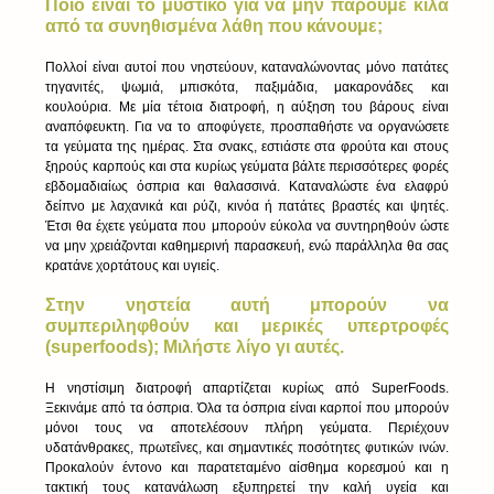
Ποιό είναι το μυστικό για να μην πάρουμε κιλά 
από τα συνηθισμένα λάθη που κάνουμε;
Πολλοί είναι αυτοί που νηστεύουν, καταναλώνοντας μόνο πατάτες 
τηγανιτές, ψωμιά, μπισκότα, παξιμάδια, μακαρονάδες και 
κουλούρια. Με μία τέτοια διατροφή, η αύξηση του βάρους είναι 
αναπόφευκτη. Για να το αποφύγετε, προσπαθήστε να οργανώσετε 
τα γεύματα της ημέρας. Στα σνακς, εστιάστε στα φρούτα και στους 
ξηρούς καρπούς και στα κυρίως γεύματα βάλτε περισσότερες φορές 
εβδομαδιαίως όσπρια και θαλασσινά. Καταναλώστε ένα ελαφρύ 
δείπνο με λαχανικά και ρύζι, κινόα ή πατάτες βραστές και ψητές. 
Έτσι θα έχετε γεύματα που μπορούν εύκολα να συντηρηθούν ώστε 
να μην χρειάζονται καθημερινή παρασκευή, ενώ παράλληλα θα σας 
κρατάνε χορτάτους και υγιείς.
Στην νηστεία αυτή μπορούν να 
συμπεριληφθούν και μερικές υπερτροφές 
(superfoods); Μιλήστε λίγο γι αυτές.
Η νηστίσιμη διατροφή απαρτίζεται κυρίως από SuperFoods. 
Ξεκινάμε από τα όσπρια. Όλα τα όσπρια είναι καρποί που μπορούν 
μόνοι τους να αποτελέσουν πλήρη γεύματα. Περιέχουν 
υδατάνθρακες, πρωτεΐνες, και σημαντικές ποσότητες φυτικών ινών. 
Προκαλούν έντονο και παρατεταμένο αίσθημα κορεσμού και η 
τακτική τους κατανάλωση εξυπηρετεί την καλή υγεία και 