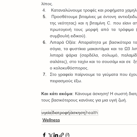
λίπος.
 4.    Καταναλώνουμε τροφές και ροφήματα χαμη
 Προσθέτουμε βιταμίνες με έντονη αντιοξειδωτική δράση, όπως η βιταμίνη Α, η βιταμίνη Ε (γνωστή ως βιταμίνη 
της νεότητας) και η βιταμίνη C. που είανι 
πρωτογενή τους μορφή από τα τρόφιμα (
συμβουλή ειδικού).
Λιπαρά Οξέα: Απαραίτητα με βασικότερα το 
σόγια, τα φυστίκια μακαντάμια και τα Ω3 λ
λιπαρά ψάρια (σαρδέλα, σολωμό, παλαμίδα
σαλάτες), στο ταχίνι και το σουσάμι και σε  
ο κολοκυθόσπορος.
Στο γραφείο παίρνουμε τα γεύματα που έχο
πειρασμούς έξω.
Και κάτι ακόμα
: Κάνουμε άσκηση! Η σωστή διατ
τους βασικότερους κανόνες για μια υγιή ζωή.
υγεία
διατροφή
άσκηση
health
Wellness