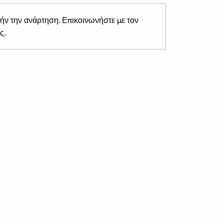
ήν την ανάρτηση. Επικοινωνήστε με τον
ς.
ακείο των διακοπών:
Θέλετε να είσαστε πάντ
ς επιλογές για τις
φόρμα; Αυτή είναι η Νο
ρες μικροενοχλήσεις
συμβουλή