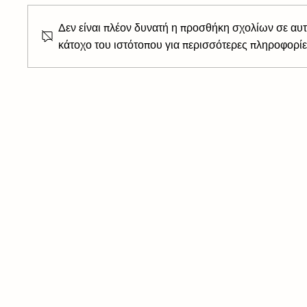
Δεν είναι πλέον δυνατή η προσθήκη σχολίων σε αυτ
κάτοχο του ιστότοπου για περισσότερες πληροφορίε
Ποιο φρούτο -που πολλοί
Το φαρμ
θεωρούν λαχανικό-
5 βασικέ
προστατεύει το δέρμα από την
συχνότε
υπεριώδη ακτινοβολία;