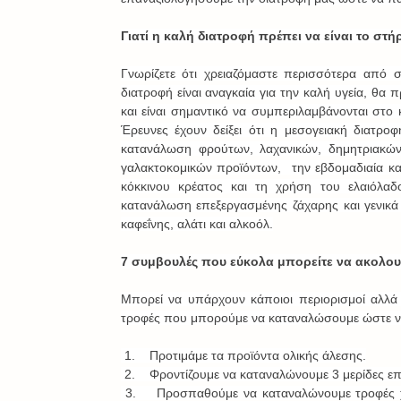
Γιατί η καλή διατροφή πρέπει να είναι το στή
Γνωρίζετε ότι χρειαζόμαστε περισσότερα από σ
διατροφή είναι αναγκαία για την καλή υγεία, θα πρ
και είναι σημαντικό να συμπεριλαμβάνονται στο 
Έρευνες έχουν δείξει ότι η μεσογειακή διατροφ
κατανάλωση φρούτων, λαχανικών, δημητριακώ
γαλακτοκομικών προϊόντων,  την εβδομαδιαία κ
κόκκινου κρέατος και τη χρήση του ελαιόλαδ
κατανάλωση επεξεργασμένης ζάχαρης και γενικά
καφεΐνης, αλάτι και αλκοόλ.
7 συμβουλές που εύκολα μπορείτε να ακολο
Μπορεί να υπάρχουν κάποιοι περιορισμοί αλλά 
τροφές που μπορούμε να καταναλώσουμε ώστε να
 1.    Προτιμάμε τα προϊόντα ολικής άλεσης.
 2.    Φροντίζουμε να καταναλώνουμε 3 μερίδες 
 3.    Προσπαθούμε να καταναλώνουμε τροφές χαμηλές σε κορεσμένα λιπαρά και χοληστερόλη αλλά και συνολικό                 