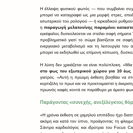
Η έλλειψη φυσικού φωτός — που συμβαίνει συχν
μπορεί να καταγραφεί ως μια μορφή στρες, επει
εσωτερικού του ρολογιού — ή κιρκαδικού ρυθμού 
η 
παραγωγή μελατονίνης παραμένει καταστ
εγκέφαλος δυσκολεύεται να στείλει σαφή σήματα "
προβληματικό γιατί το σώμα βασίζεται σε σαφή 
ενεργειακό μεταβολισμό και τη λειτουργία του
μπορεί να εκδηλωθεί ως επίμονη κόπωση, δυσκολ
Η λύση δεν χρειάζεται να είναι πολύπλοκη. «Μία 
στο φως του εξωτερικού χώρου για 10 έως 
γιατρός. «Αυτή η πρώιμη έκθεση βοηθάει να στα
κορτιζόλη το πρωί και να προετοιμαστεί η έκκρισ
πρωινός καφές κοντά σε παράθυρο με άμεσο φως
Παράγοντας «συνεχής, ανεξέλεγκτος θό
«Η χρόνια έκθεση σε χαμηλού επιπέδου ήχο διατη
ακόμη και κατά τον ύπνο, προάγοντας τη φλεγμο
Σάντρα καρδιολόγος και ιδρύτρια του Focus Ca