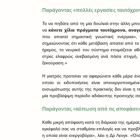
Παράγοντας «πολλές εργασίες ταυτόχρο
Το να πηδάτε από τη μία δουλειά στην άλλη μπορε
να 
κάνετε χίλια πράγματα ταυτόχρονα, αναγ
που απαιτεί σημαντική γνωστική ενέργεια»,
σημειώνοντας ότι κάθε μετάβαση απαιτεί από το 
ήρεμος, το νευρικό του σύστημα ετοιμάζεται αθ
στρες ελαφρώς ανεβασμένη ανά πάσα στιγμή, κα
ξεκούραση.»
Η γιατρός προτείνει να αφιερώνετε κάθε μέρα έν
οποίο οι ειδοποιήσεις είναι απενεργοποιημέ
ενσωμάτωσης αυτής της πρακτικής δεν είναι η τε
μία προβλέψιμη περίοδο αδιάκοπης προσοχής σε τ
Παράγοντας «κόπωση από τις αποφάσει
Κάθε μικρή απόφαση κατά τη διάρκεια της ημέρας 
εγκέφαλό σας να σταθμίσει επιλογές και να προβλ
η οποία είναι ενεργοβόρα», λέει η Δρ Λενγκ. «Ό