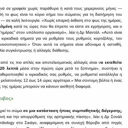
ά σε γραφεία χωρίς παράθυρα ή κατά τους χειμερινούς μήνες — 
δή το φως είναι το κύριο σήμα του σώματος για τη διατήρηση του 
— σε καλή λειτουργία. «Χωρίς επαρκή έκθεση στο φως της ημέρας, 
αλμένη 
κατά τις ώρες που θα έπρεπε να είστε σε εγρήγορση, και ο 
ημέρας" στον υπόλοιπο οργανισμό», λέει η Δρ Μαντάλ. «Αυτό είναι 
κιρκαδικά σήματα για να ρυθμίσει τους ρυθμούς κορτιζόλης, τον 
 ανοσοποιητικού.» Όταν αυτά τα σήματα είναι αδύναμα ή ασταθή, 
ία συγκέντρωσης ή αλλαγές διάθεσης.
από τις πιο απλές και αποτελεσματικές αλλαγές είναι ν
α εκτεθείτε 
20 λεπτά 
μέσα στην πρώτη ώρα μετά το ξύπνημα», συστήνει η 
θεροποιηθεί ο κιρκαδικός σας ρυθμός, να ρυθμιστεί κατάλληλα η 
η μελατονίνης 12 έως 14 ώρες αργότερα.» Μια σύντομη βόλτα ή ένας 
 της ημέρας μπορούν να κάνουν αισθητή διαφορά.
ρυβος»
ρεί το σώμα 
σε μια κατάσταση ήπιας συμπαθητικής διέγερσης,
νή και την απορρύθμιση της αρτηριακής πίεσης», λέει η Δρ Σονάλ 
rdiology στο Σικάγο, αναφερόμενη σε συνεχή θόρυβο από πηγές 