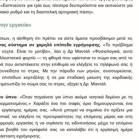
«Εισπνεύστε για τρία έως τέσσερα δευτερόλεπτα και εκπνεύστε για 
ιακό ρυθμό και τη διαστολική αρτηριακή πίεση».
 την εργασία»
σεων, η αίσθηση ότι πρέπει να είστε άμεσα προσβάσιμοι μετά τις 
 σας σύστημα σε χαμηλό επίπεδο εγρήγορσης
. «Το πρόβλημα 
νύχτα. Είναι το μοτίβο», λέει η Δρ Μαντάλ «Φυσιολογικά, αυτό 
αλλοστατικό φορτίο — τη φθορά που υφίσταται το σώμα σας από το 
 που αντιστέκεστε στην επιθυμία να ελέγξετε το τηλέφωνό σας ή 
ασυνείδητα το στρες. Με την πάροδο των μηνών, συσσωρεύεται, 
επιπέδων κορτιζόλης ή σε μια σταδιακή μείωση της καρδιακής 
μετωπίζει το σώμα σας το στρες, εξηγεί η Δρ. Μαντάλ.
τον ύπνο
: «Όταν πηγαίνετε για ύπνο ακόμα νοητικά δεμένοι με τη 
ακερματισμένος.» Χαράξτε ένα πιο σαφές όριο δημιουργώντας ένα 
 εργάσιμης ημέρας σας. «Αυτό μπορεί να σημαίνει ότι ορίζετε μια 
mail, να ελέγξετε τις προτεραιότητες της επόμενης μέρας και στη 
μογές εργασίας ή να σιγάσετε τις ειδοποιήσεις μέχρι το επόμενο 
μα βοηθά τον εγκέφαλό σας να καταλάβει ότι η εργάσιμη ημέρα 
ατάσταση εγρήγορσης.