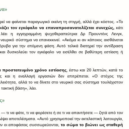
να»
ί να φαίνεται παραγωγικό εκείνη τη στιγμή, αλλά έχει κόστος. «Το 
κάζει τον εγκέφαλο να επαναπροσανατολίζεται συνεχώς,
 κάτι 
 λέει η εγγεγραμμένη ψυχοθεραπεύτρια Δρ Προυντένς Λενγκ, 
νευρικό σύστημα να επανεκκινεί. «Ακόμα κι αν κάποιος αισθάνεται 
όρυβα για την επόμενη φάση. Αυτό τελικά διατηρεί την αντίδραση 
ι δυσκολεύει τον εγκέφαλο να εισέλθει σε βαθύτερη εστίαση ή 
α 
προστατευμένο χρόνο εστίασης
, έστω και 20 λεπτών, κατά το 
νες και η εναλλαγή εργασιών δεν επιτρέπεται. «Ο στόχος της 
λειότητα, αλλά το να δίνετε στο νευρικό σας σύστημα τουλάχιστον 
ακτική βάση», λέει.
ς»
— τι να φάτε, τι να φορέσετε ή σε τι να απαντήσετε — ζητά από τον 
έψει αποτελέσματα. «Αυτό χρησιμοποιεί την εκτελεστική λειτουργία, 
ταν οι αποφάσεις συσσωρεύονται, 
το σώμα το βιώνει ως σταθερή 