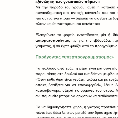
εξάντληση των γνωστικών πόρων
.»
Με την πάροδο του χρόνου, αυτή η κόπωση απ
συναισθηματική σας αντοχή, κάνοντάς σας πιο ευ
πιο συχνά ένα άτομο — δηλαδή να αισθάνεται ξαφν
πλέον καμία εναπομένουσα ικανότητα».
αυτοματοποιώντας 
τις για την εβδομάδα, πρ
γεύματος, ή να έχετε φτιάξει από το προηγούμεν
Παράγοντας «υπερπρογραμματισμός»
Για πολλούς από εμάς, η μέρα είναι μια συνεχή
παρουσίαση στη δουλειά και ένα δείπνο με φίλους,
«Όταν κάθε ώρα είναι γεμάτη, ακόμα και με ευχά
οποίες βασίζεται για να επαναφερθεί», λέει η 
καταλαβαίνομε, υψηλά τις ορμόνες του στρες. 
ανυπομονείτε μπορεί να αρχίσουν να αισθάνοντα
Για να δημιουργήσετε χώρο, η γιατρός προτείνει
πέντε έως δέκα λεπτών μεταξύ των δραστηριοτήτων