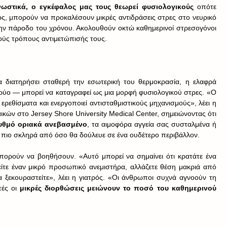
ωστικά, ο εγκέφαλος μας τους θεωρεί φυσιολογικούς 
οπότε 
, μπορούν να προκαλέσουν μικρές αντιδράσεις στρες στο νευρικό 
ην πάροδο του χρόνου. Ακολουθούν οκτώ καθημερινοί στρεσογόνοι 
λούς τρόπους αντιμετώπισής τους.
 διατηρήσει σταθερή την εσωτερική του θερμοκρασία, η ελαφρά 
ρύο — μπορεί να καταγραφεί ως μια μορφή φυσιολογικού στρες. «Ο 
ρεθίσματα και ενεργοποιεί αντισταθμιστικούς μηχανισμούς», λέει η 
ικών στο Jersey Shore University Medical Center, σημειώνοντας ότι 
ρυθμό οριακά ανεβασμένο
, τα αιμοφόρα αγγεία σας συσταλμένα ή 
ι πιο σκληρά από όσο θα δούλευε σε ένα ουδέτερο περιβάλλον.
μπορούν να βοηθήσουν. «Αυτό μπορεί να σημαίνει ότι κρατάτε ένα 
ίτε έναν μικρό προσωπικό ανεμιστήρα, αλλάζετε θέση μακριά από 
α ξεκουραστείτε», λέει η γιατρός. «Οι άνθρωποι συχνά αγνοούν τη 
ές οι 
μικρές διορθώσεις μειώνουν το ποσό του καθημερινού 