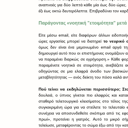
αναπνοές για δύο λεπτά κάθε μία έως δύο ώρες. 
έξι έως οκτώ δευτερόλεπτα. Επιβραδύνει τον καρδ
Παράγοντας «νοητική "ετοιμότητα" μετά
Είτε μέσω email, είτε διαφόρων άλλων ειδοποιή
ώρες εργασίας μπορεί να διατηρεί 
το νευρικό
όμως δεν είναι ένα μεμονωμένο email αργά τη 
δημιουργεί αυτό που οι επιστήμονες ονομάζουν 
να παραμένει διαρκώς σε εγρήγορση.» Κάθε φορά
παραμένετε νοητικά σε ετοιμότητα, ανεβάζετε 
οδηγώντας σε μια ελαφρά άνοδο των βασικών 
μεταβλητότητας — ενός δείκτη του πόσο καλά αντι
Πού τείνει να εκδηλώνεται περισσότερο; Σ
δουλειά, ο ύπνος γίνεται πιο ελαφρύς και κατ
σταθερό τελετουργικό κλεισίματος στο τέλος της
συγκεκριμένη ώρα για να στείλετε το τελευταίο e
συνέχεια να αποσυνδεθείτε σκόπιμα από τις εφαρ
πρωί», προτείνει η γιατρός. Αυτό το μικρό σή
τελείωσε, μεταφέροντας το σώμα έξω από την κ