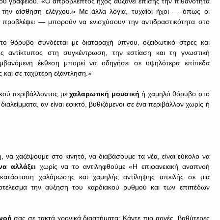
ου γραφείου. «Ο απρόβλεπτος ήχος αυξάνει επίσης την πιθανότητα 
την αίσθηση ελέγχου.» Με άλλα λόγια, τυχαίοι ήχοι — όπως οι 
να προβλέψει — μπορούν να ενισχύσουν την αντιδραστικότητα στο 
ο θόρυβο συνδέεται με διαταραχή ύπνου, οξειδωτικό στρες και 
ης αντίκτυπος στη συγκέντρωση, την εστίαση και τη γνωστική 
μβανόμενη έκθεση μπορεί να οδηγήσει σε υψηλότερα επίπεδα 
 και σε ταχύτερη εξάντληση.» 
ικού περιβάλλοντος με 
χαλαρωτική μουσική
 ή χαμηλό θόρυβο στο 
αλείμματα, αν είναι εφικτό, βυθιζόμενοι σε ένα περιβάλλον χωρίς ή 
να χαζέψουμε στο κινητό, να διαβάσουμε τα νέα, είναι εύκολο να 
α αλλάξει 
χωρίς να το αντιληφθούμε «Η επιφανειακή αναπνοή 
 κατάσταση χαλάρωσης και χαμηλής αντίληψης απειλής σε μια 
τέλεσμα την αύξηση του καρδιακού ρυθμού και των επιπέδων 
νοή 
σας σε τακτά χρονικά διαστήματα: Κάντε πιο αργές, βαθύτερες 