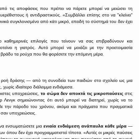
ό τις αποφάσεις που πρέπει να πάρετε μπορεί να μειώσει τη 
ερέθιστους ή αντιδραστικούς. «Συμβάλλει επίσης στο να "κλείνει" 
ικά συγκλονισμένο από κάτι μικρό, επειδή το σύστημά του δεν έχει 
Ελαφρύνετε το φορτίο εντοπίζοντας μία ή δύο καθημερινές επιλογές που τείνουν να σας επιβραδύνουν και 
οτείνει η γιατρός. Αυτό μπορεί να μοιάζει με την προετοιμασία 
ο βράδυ τα ρούχα που θα φορέσετε την επόμενη μέρα.
ς ροή δράσης — από τη συνοδεία των παιδιών στο σχολείο ως μια 
 χωρίς ιδιαίτερο διάλειμμα ενδιάμεσα.
ριστες υποχρεώσεις, 
το σώμα δεν αποκτά τις μικροπαύσεις 
στις 
Δρ Λενγκ σημειώνοντας ότι αυτό μπορεί να διατηρεί, χωρίς να το 
Με την πάροδο του χρόνου, ακόμα και πράγματα που πραγματικά 
ι σαν υποχρεώσεις.
 να ενσωματώσετε μια 
ενιαία ενδιάμεση ανάπαυλα κάθε μέρα
 — 
 όπου δεν έχει προγραμματιστεί τίποτα. «Αυτές οι μικρές παύσεις 