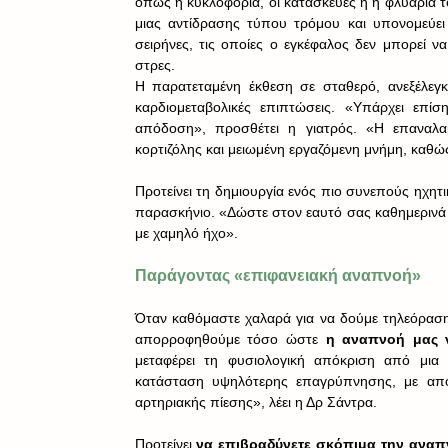
όπως η κυκλοφορία, οι κατασκευές ή η φλυαρία τ
μιας αντίδρασης τύπου τρόμου και υπονομεύει 
σειρήνες, τις οποίες ο εγκέφαλος δεν μπορεί 
στρες.
Η παρατεταμένη έκθεση σε σταθερό, ανεξέλεγκτ
καρδιομεταβολικές επιπτώσεις. «Υπάρχει επίσ
απόδοση», προσθέτει η γιατρός. «Η επαναλα
κορτιζόλης και μειωμένη εργαζόμενη μνήμη, καθώς
Προτείνει τη δημιουργία ενός πιο συνεπούς ηχητ
παρασκήνιο. «Δώστε στον εαυτό σας καθημερινά δι
με χαμηλό ήχο».
Παράγοντας «επιφανειακή αναπνοή»
Όταν καθόμαστε χαλαρά για να δούμε τηλεόραση, 
απορροφηθούμε τόσο ώστε 
η αναπνοή μας ν
μεταφέρει τη φυσιολογική απόκριση από μια
κατάσταση υψηλότερης επαγρύπνησης, με απο
αρτηριακής πίεσης», λέει η Δρ Σάντρα.
Προτείνει 
να επιβραδύνετε σκόπιμα την αναπ