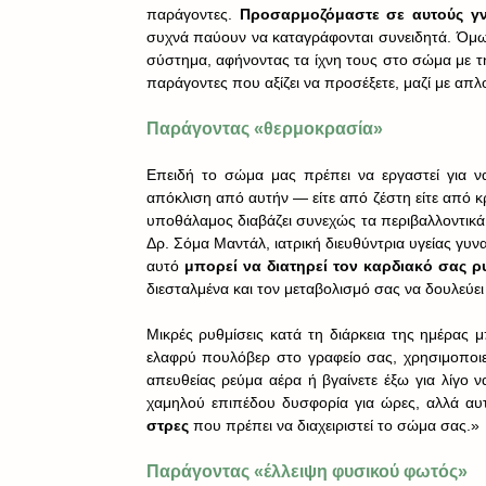
παράγοντες. 
Προσαρμοζόμαστε σε αυτούς γν
συχνά παύουν να καταγράφονται συνειδητά. Όμως
σύστημα, αφήνοντας τα ίχνη τους στο σώμα με τ
παράγοντες που αξίζει να προσέξετε, μαζί με απ
Παράγοντας «θερμοκρασία»
Επειδή το σώμα μας πρέπει να εργαστεί για να
απόκλιση από αυτήν — είτε από ζέστη είτε από κ
υποθάλαμος διαβάζει συνεχώς τα περιβαλλοντικά ε
Δρ. Σόμα Μαντάλ, ιατρική διευθύντρια υγείας γυνα
αυτό 
μπορεί να διατηρεί τον καρδιακό σας 
διεσταλμένα και τον μεταβολισμό σας να δουλεύε
Μικρές ρυθμίσεις κατά τη διάρκεια της ημέρας 
ελαφρύ πουλόβερ στο γραφείο σας, χρησιμοποιε
απευθείας ρεύμα αέρα ή βγαίνετε έξω για λίγο ν
χαμηλού επιπέδου δυσφορία για ώρες, αλλά αυτ
στρες 
που πρέπει να διαχειριστεί το σώμα σας.»
Παράγοντας «έλλειψη φυσικού φωτός»