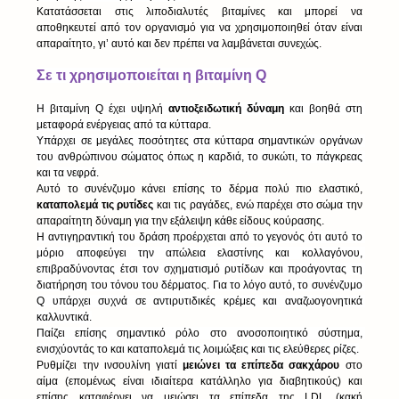
Κατατάσσεται στις λιποδιαλυτές βιταμίνες και μπορεί να 
αποθηκευτεί από τον οργανισμό για να χρησιμοποιηθεί όταν είναι 
απαραίτητο, γι’ αυτό και δεν πρέπει να λαμβάνεται συνεχώς.
Σε τι χρησιμοποιείται η βιταμίνη Q
Η βιταμίνη Q έχει υψηλή 
αντιοξειδωτική δύναμη 
και βοηθά στη 
μεταφορά ενέργειας από τα κύτταρα.
Υπάρχει σε μεγάλες ποσότητες στα κύτταρα σημαντικών οργάνων 
του ανθρώπινου σώματος όπως η καρδιά, το συκώτι, το πάγκρεας 
και τα νεφρά.
Αυτό το συνένζυμο κάνει επίσης το δέρμα πολύ πιο ελαστικό, 
καταπολεμά τις ρυτίδες
 και τις ραγάδες, ενώ παρέχει στο σώμα την 
απαραίτητη δύναμη για την εξάλειψη κάθε είδους κούρασης.
Η αντιγηραντική του δράση προέρχεται από το γεγονός ότι αυτό το 
μόριο αποφεύγει την απώλεια ελαστίνης και κολλαγόνου, 
επιβραδύνοντας έτσι τον σχηματισμό ρυτίδων και προάγοντας τη 
διατήρηση του τόνου του δέρματος. Για το λόγο αυτό, το συνένζυμο 
Q υπάρχει συχνά σε αντιρυτιδικές κρέμες και αναζωογονητικά 
καλλυντικά.
Παίζει επίσης σημαντικό ρόλο στο ανοσοποιητικό σύστημα, 
ενισχύοντάς το και καταπολεμά τις λοιμώξεις και τις ελεύθερες ρίζες.
Ρυθμίζει την ινσουλίνη γιατί 
μειώνει τα επίπεδα σακχάρου 
στο 
αίμα (επομένως είναι ιδιαίτερα κατάλληλο για διαβητικούς) και 
επίσης καταφέρνει να μειώσει τα επίπεδα της LDL (κακή 