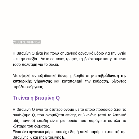
@JORDANRISA
Η βιταμίνη Q είναι ένα πολύ σημαντικό οργανικό μόριο για την υγεία 
και την 
ευεξία
.  Δείτε σε ποιες τροφές τη βρίσκουμε και γιατί είναι 
τόσο πολύτιμη για το σώμα.
Με υψηλή αντιοξειδωτική δύναμη, βοηθά στην 
επιβράδυνση της 
κυτταρικής γήρανσης
 και καταπολεμά την κούραση, δίνοντας 
εκρήξεις ενέργειας.
Τι είναι η βιταμίνη Q
Η βιταμίνη Q είναι το δεύτερο όνομα με το οποίο προσδιορίζεται το 
συνένζυμο Q, που ονομάζεται επίσης ουβικινόνη (από το λατινικό 
ubi, παντού) επειδή είναι μια ουσία που παράγεται σε όλα τα 
κύτταρα του σώματος.
Είναι ένα οργανικό μόριο που έχει δομή πολύ παρόμοια με αυτή της 
βιταμίνης Κ και της βιταμίνης Ε.