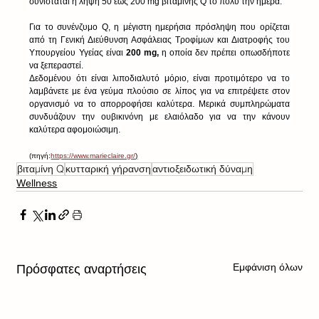
συνιστάται η λήψη 50 έως 200 mg βιταμίνης Q το πολύ την ημέρα.
Για το συνένζυμο Q, η μέγιστη ημερήσια πρόσληψη που ορίζεται 
από τη Γενική Διεύθυνση Ασφάλειας Τροφίμων και Διατροφής του 
Υπουργείου Υγείας είναι
 200 ​​mg,
 η οποία δεν πρέπει οπωσδήποτε 
να ξεπεραστεί.
Δεδομένου ότι είναι λιποδιαλυτό μόριο, είναι προτιμότερο να το 
λαμβάνετε με ένα γεύμα πλούσιο σε λίπος για να επιτρέψετε στον 
οργανισμό να το απορροφήσει καλύτερα. Μερικά συμπληρώματα 
συνδυάζουν την ουβικινόνη με ελαιόλαδο για να την κάνουν 
καλύτερα αφομοιώσιμη.
(πηγή:
https://www.marieclaire.gr/
)
βιταμίνη Q
κυτταρική γήρανση
αντιοξειδωτική δύναμη
Wellness
Εμφάνιση όλων
Πρόσφατες αναρτήσεις