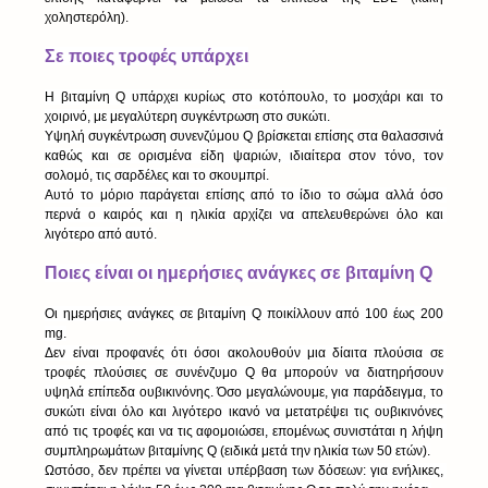
χοληστερόλη).
Σε ποιες τροφές υπάρχει
Η βιταμίνη Q υπάρχει κυρίως στο κοτόπουλο, το μοσχάρι και το 
χοιρινό, με μεγαλύτερη συγκέντρωση στο συκώτι.
Υψηλή συγκέντρωση συνενζύμου Q βρίσκεται επίσης στα θαλασσινά 
καθώς και σε ορισμένα είδη ψαριών, ιδιαίτερα στον τόνο, τον 
σολομό, τις σαρδέλες και το σκουμπρί.
Αυτό το μόριο παράγεται επίσης από το ίδιο το σώμα αλλά όσο 
περνά ο καιρός και η ηλικία αρχίζει να απελευθερώνει όλο και 
λιγότερο από αυτό.
Ποιες είναι οι ημερήσιες ανάγκες σε βιταμίνη Q
Οι ημερήσιες ανάγκες σε βιταμίνη Q ποικίλλουν από 100 έως 200 
mg.
Δεν είναι προφανές ότι όσοι ακολουθούν μια δίαιτα πλούσια σε 
τροφές πλούσιες σε συνένζυμο Q θα μπορούν να διατηρήσουν 
υψηλά επίπεδα ουβικινόνης. Όσο μεγαλώνουμε, για παράδειγμα, το 
συκώτι είναι όλο και λιγότερο ικανό να μετατρέψει τις ουβικινόνες 
από τις τροφές και να τις αφομοιώσει, επομένως συνιστάται η λήψη 
συμπληρωμάτων βιταμίνης Q (ειδικά μετά την ηλικία των 50 ετών).
Ωστόσο, δεν πρέπει να γίνεται υπέρβαση των δόσεων: για ενήλικες, 