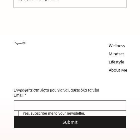
Θέλετε να είσαστε πάντα σε φόρμα; Αυτή
είναι η Νο1 συμβουλή
Beyond50
Wellness
Mindset
Lifestyle
About Me
Εγγραφείτε στη λίστα μου για να μαθέτε όλα τα νέα!
Email
*
Yes, subscribe me to your newsletter.
Submit