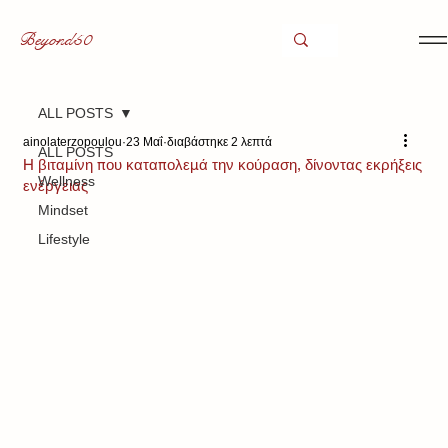
Beyond50
ALL POSTS
ainolaterzopoulou
23 Μαΐ
διαβάστηκε 2 λεπτά
ALL POSTS
H βιταμίνη που καταπολεμά την κούραση, δίνοντας εκρήξεις
Wellness
ενέργειας
Mindset
Lifestyle