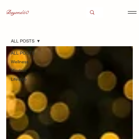
Beyond50
ALL POSTS
ALL POSTS
Wellness
Mindset
Lifestyle