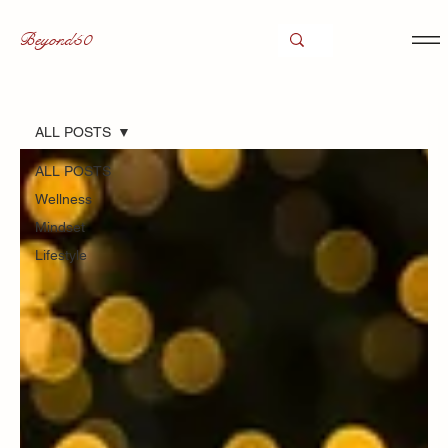
Beyond50
ALL POSTS
ALL POSTS
Wellness
Mindset
Lifestyle