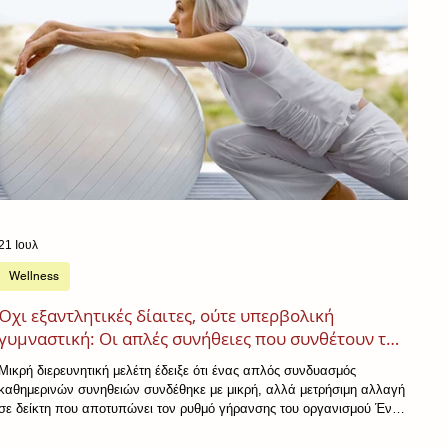
21 Ιουλ
Wellness
Όχι εξαντλητικές δίαιτες, ούτε υπερβολική
γυμναστική: Οι απλές συνήθειες που συνθέτουν το
τρίπτυχο της αντιγήρανσης
Μικρή διερευνητική μελέτη έδειξε ότι ένας απλός συνδυασμός
καθημερινών συνηθειών συνδέθηκε με μικρή, αλλά μετρήσιμη αλλαγή
σε δείκτη που αποτυπώνει τον ρυθμό γήρανσης του οργανισμού Ένα
μπολ με γιαούρτι μετά το πρωινό. Ένας περίπατος λίγες φορές την
εβδομάδα. Μερικές πιο προσεκτικές επιλογές στο φαγητό, λιγότερα