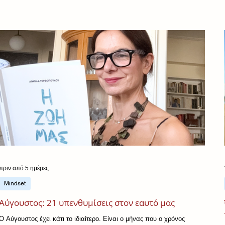
σνακ, λιγότερα σακχαρούχα ροφήματα. Τίποτα εντυπωσιακό, τίποτα
ακραίο, τίποτα που να θυμίζει «αντιγηραντικό» πρόγραμμα υψηλών
απαιτήσεων. Κι όμως, σύμφωνα με νέα μελέ
πριν από 5 ημέρες
Mindset
Αύγουστος: 21 υπενθυμίσεις στον εαυτό μας
Ο Αύγουστος έχει κάτι το ιδιαίτερο. Είναι ο μήνας που ο χρόνος