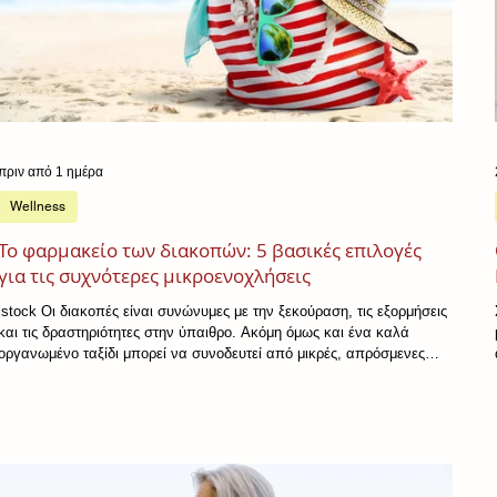
πριν από 1 ημέρα
Wellness
Το φαρμακείο των διακοπών: 5 βασικές επιλογές
για τις συχνότερες μικροενοχλήσεις
istock Οι διακοπές είναι συνώνυμες με την ξεκούραση, τις εξορμήσεις
και τις δραστηριότητες στην ύπαιθρο. Ακόμη όμως και ένα καλά
οργανωμένο ταξίδι μπορεί να συνοδευτεί από μικρές, απρόσμενες
ενοχλήσεις, όπως πονοκέφαλο, μυϊκό πόνο, ένα μικρό τραύμα, ήπια
αλλεργικά συμπτώματα, καούρα ή πονόλαιμο. Ένα σωστά
οργανωμένο φαρμακείο ταξιδιού μπορεί να βοηθήσει στην έγκαιρη
αντιμετώπιση συχνών και ήπιων συμπτωμάτων. Το περιεχόμενό του,
ωστόσο, πρέπει να προσαρμόζεται στην ηλικία, σ