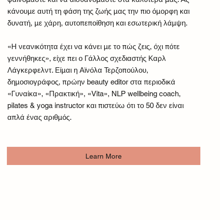
κάνουμε αυτή τη φάση της ζωής μας την πιο όμορφη και
δυνατή, με χάρη, αυτοπεποίθηση και εσωτερική λάμψη.
«Η νεανικότητα έχει να κάνει με το πώς ζεις, όχι πότε
γεννήθηκες», είχε πει ο Γάλλος σχεδιαστής Καρλ
Λάγκερφελντ. Είμαι η Αϊνόλα Τερζοπούλου,
δημοσιογράφος, πρώην beauty editor στα περιοδικά
«Γυναίκα», «Πρακτική», «Vita», NLP wellbeing coach,
pilates & yoga instructor και πιστεύω ότι το 50 δεν είναι
απλά ένας αριθμός.
Learn More