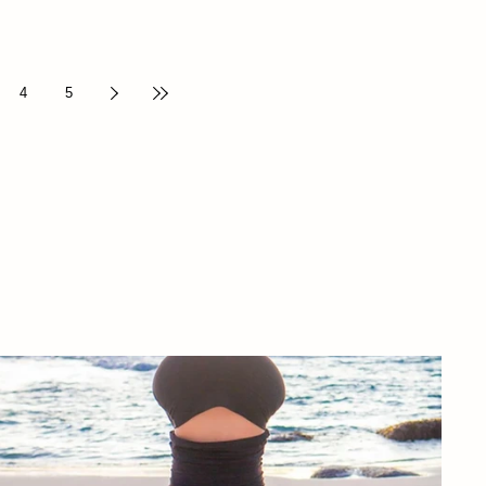
πράγματα που συχνά ξεχνάμε. Αυτόν τον Αύγουστο, λοιπόν, ας
θυμηθούμε: Να δια-κόψουμε. Να σταματήσουμε, έστω για λίγο, τον
αδιάκοπο ρυθμό που μας παρασέρνει όλο τον χρόνο. Να θυμηθούμε
τη λέξη ξεγνοιασιά. Μια λέξη που μοιάζει σχεδό
4
5