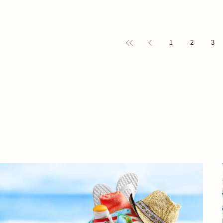
ενοχλήσεις, όπως πονοκέφαλο, μυϊκό πόνο, ένα μικρό τραύμα, ήπια
αλλεργικά συμπτώματα, καούρα ή πονόλαιμο. Ένα σωστά
οργανωμένο φαρμακείο ταξιδιού μπορεί να βοηθήσει στην έγκαιρη
αντιμετώπιση συχνών και ήπιων συμπτωμάτων. Το περιεχόμενό του,
ωστόσο, πρέπει να προσαρμόζεται στην ηλικία, σ
1
2
3