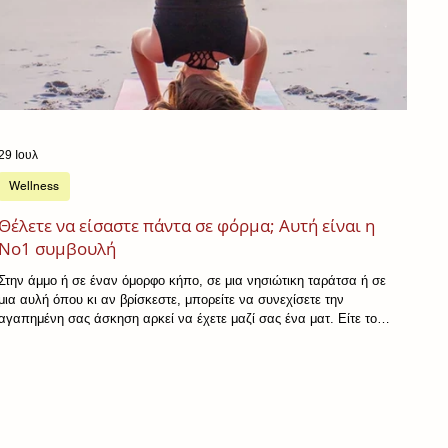
29 Ιουλ
Wellness
Θέλετε να είσαστε πάντα σε φόρμα; Αυτή είναι η
Νο1 συμβουλή
Στην άμμο ή σε έναν όμορφο κήπο, σε μια νησιώτικη ταράτσα ή σε
μια αυλή όπου κι αν βρίσκεστε, μπορείτε να συνεχίσετε την
αγαπημένη σας άσκηση αρκεί να έχετε μαζί σας ένα ματ. Είτε το
κίνητρό σας είναι θέμα υγείας, αδυνάτισμα, ενδυνάμωση ή απλώς η
διατήρηση καλής φυσικής κατάστασης, αυτό που μας κάνει να
ξεκινήσουμε τη γυμναστική είναι πάντα το ίδιο: μια εσωτερική
κινητήρια δύναμη. Τι γίνεται όμως τις μέρες που αυτή η διάθεση
λείπει; Είναι απόλυτα φυσιολογικό να παραλείπετε τη