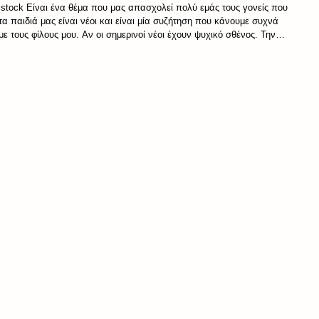
πολύτιμη αξία που έχει πλέον χαθεί
istock Είναι ένα θέμα που μας απασχολεί πολύ εμάς τους γονείς που
τα παιδιά μας είναι νέοι και είναι μία συζήτηση που κάνουμε συχνά
με τους φίλους μου. Αν οι σημερινοί νέοι έχουν ψυχικό σθένος. Την
εσωτερική δύναμη και ανθεκτικότητα να διαχειρίζονται τις αναποδιές
και να παραμένουν αισιόδοξοι απέναντι στα εμπόδια. Το ψυχικό
σθένος δεν είναι έμφτυο αλλά κάτι που καλλιεργείται καθημερινά, στη
σημερινή εποχή όμως πώς γίνεται αυτό; Σύμφωνα με ολοένα και
περισσότερους ψυχολόγους