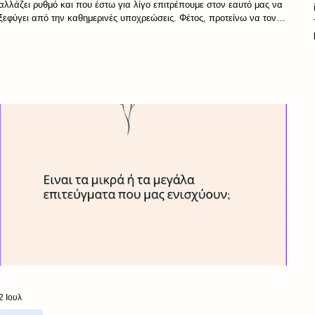
αλλάζει ρυθμό και που έστω για λίγο επιτρέπουμε στον εαυτό μας να
ξεφύγει από την καθημερινές υποχρεώσεις. Φέτος, προτείνω να τον
ζήσουμε λίγο διαφορετικά. Να τον αφήσουμε να μας θυμίσει
πράγματα που συχνά ξεχνάμε. Αυτόν τον Αύγουστο, λοιπόν, ας
θυμηθούμε: Να δια-κόψουμε. Να σταματήσουμε, έστω για λίγο, τον
αδιάκοπο ρυθμό που μας παρασέρνει όλο τον χρόνο. Να θυμηθούμε
τη λέξη ξεγνοιασιά. Μια λέξη που μοιάζει σχεδό
2 Ιουλ